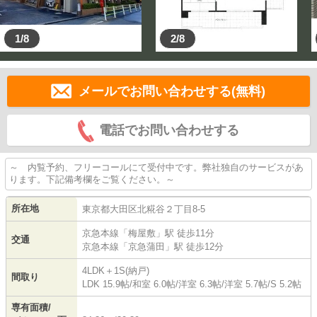
1/8
2/8
メールでお問い合わせする(無料)
電話でお問い合わせする
～ 内覧予約、フリーコールにて受付中です。弊社独自のサービスがあ
ります。下記備考欄をご覧ください。～
所在地
東京都
大田区
北糀谷
２丁目8-5
京急本線
「
梅屋敷
」駅 徒歩11分
交通
京急本線
「
京急蒲田
」駅 徒歩12分
4LDK＋1S(納戸)
間取り
LDK 15.9帖
/
和室 6.0帖
/
洋室 6.3帖
/
洋室 5.7帖
/
S 5.2帖
専有面積/