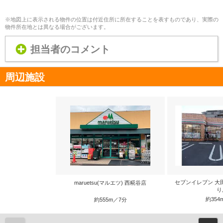
※地図上に表示される物件の位置は付近住所に所在することを表すものであり、実際の
物件所在地とは異なる場合がございます。
担当者のコメント
周辺施設
セブンイレブン 大
maruetsu(マルエツ) 西糀谷店
り
約354
約555m／7分