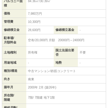
バルコニー面
84.36㎡/30.39㎡
積
価格
7,980万円
管理費
10,300円
修繕積立金
修繕積立基金
28,600円
-
駐車場/
空有/20,000円 月額 20000円～24000円
月額料金
国土法届出要
土地権利
所有権
不要
否
用途地域
地勢
-
-
種別/構造
中古マンション/鉄筋コンクリート
向き
南東
築年月
2000年 2月 (築26年)
所在階/
7階/ 7階建 地下1階
階建
棟総戸数/