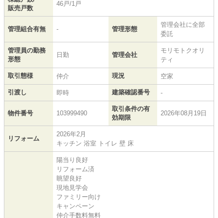
46戸/1戸
販売戸数
管理会社に全部
管理組合有無
-
管理形態
委託
管理員の勤務
モリモトクオリ
日勤
管理会社
形態
ティ
取引態様
現況
仲介
空家
引渡し
建築確認番号
即時
-
取引条件の有
物件番号
103999490
2026年08月19日
効期限
2026年2月
リフォーム
キッチン 浴室 トイレ 壁 床
陽当り良好
リフォーム済
眺望良好
現地見学会
ファミリー向け
キャンペーン
仲介手数料無料