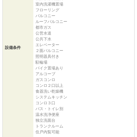
室内洗濯機置場
フローリング
バルコニー
ルーフバルコニー
都市ガス
公営水道
公共下水
エレベーター
設備条件
２面バルコニー
照明器具付き
駐輪場
バイク置場あり
アルコーブ
ガスコンロ
コンロ２口以上
食器洗い乾燥機
システムキッチン
コンロ３口
バス・トイレ別
温水洗浄便座
独立洗面台
トランクルーム
住戸内覧可能