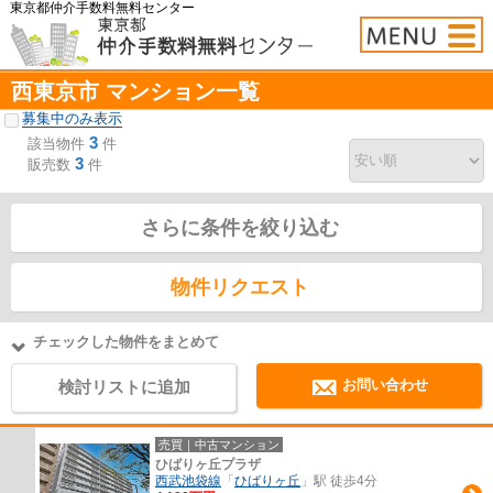
東京都仲介手数料無料センター
西東京市 マンション一覧
募集中のみ表示
3
該当物件
件
3
販売数
件
さらに条件を絞り込む
物件リクエスト
チェックした物件をまとめて
お問い合わせ
検討リストに追加
売買｜中古マンション
ひばりヶ丘プラザ
西武池袋線
「
ひばりヶ丘
」駅 徒歩4分