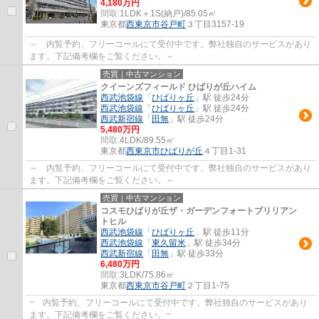
4,180万円
間取:
1LDK＋1S(納戸)/85.05㎡
東京都
西東京市
谷戸町
３丁目3157-19
～ 内覧予約、フリーコールにて受付中です。弊社独自のサービスがあり
ます。下記備考欄をご覧ください。～
売買｜中古マンション
クイーンズフィールド ひばりが丘ハイム
西武池袋線
「
ひばりヶ丘
」駅 徒歩24分
西武池袋線
「
ひばりヶ丘
」駅 徒歩24分
西武新宿線
「
田無
」駅 徒歩24分
5,480万円
間取:
4LDK/89.55㎡
東京都
西東京市
ひばりが丘
４丁目1-31
～ 内覧予約、フリーコールにて受付中です。弊社独自のサービスがあり
ます。下記備考欄をご覧ください。～
売買｜中古マンション
コスモひばりが丘ザ・ガーデンフォートブリリアン
トヒル
西武池袋線
「
ひばりヶ丘
」駅 徒歩11分
西武池袋線
「
東久留米
」駅 徒歩34分
西武新宿線
「
田無
」駅 徒歩33分
6,480万円
間取:
3LDK/75.86㎡
東京都
西東京市
谷戸町
２丁目1-75
~ 内覧予約、フリーコールにて受付中です。弊社独自のサービスがあり
ます。下記備考欄をご覧ください。~