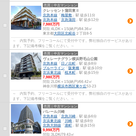
売買｜中古マンション
クレッセント蒲田東Ⅱ
京急本線
「
梅屋敷
」駅 徒歩11分
京急本線
「
京急蒲田
」駅 徒歩12分
7,980万円
間取:
4LDK＋1S(納戸)/84.36㎡
東京都
大田区
北糀谷
２丁目8-5
～ 内覧予約、フリーコールにて受付中です。弊社独自のサービスがあり
ます。下記備考欄をご覧ください。～
売買｜中古マンション
ヴェレーナグラン横浜野毛山公園
京急本線
「
日ノ出町
」駅 徒歩8分
ブルーライン
「
阪東橋
」駅 徒歩10分
京浜東北線
「
桜木町
」駅 徒歩15分
7,980万円
間取:
2LDK＋1S(納戸)/66.42㎡
神奈川県
横浜市西区
東ケ丘
53-23
～ 内覧予約、フリーコールにて受付中です。弊社独自のサービスがあり
ます。下記備考欄をご覧ください。～
売買｜中古マンション
パレール川崎
京急本線
「
京急川崎
」駅 徒歩6分
京浜東北線
「
川崎
」駅 徒歩8分
京急大師線
「
港町
」駅 徒歩15分
9,998万円
間取:
3LDK/79.43㎡