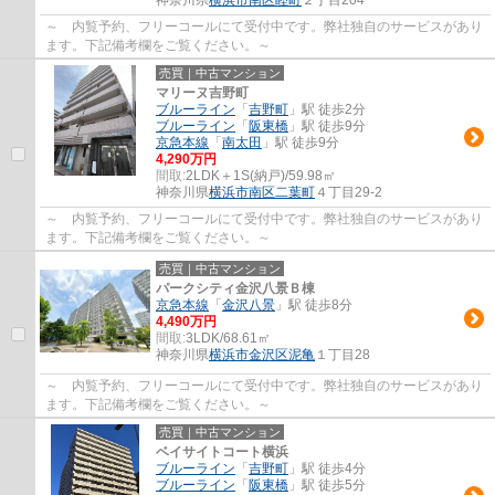
神奈川県
横浜市南区
睦町
２丁目204
～ 内覧予約、フリーコールにて受付中です。弊社独自のサービスがあり
ます。下記備考欄をご覧ください。～
売買｜中古マンション
マリーヌ吉野町
ブルーライン
「
吉野町
」駅 徒歩2分
ブルーライン
「
阪東橋
」駅 徒歩9分
京急本線
「
南太田
」駅 徒歩9分
4,290万円
間取:
2LDK＋1S(納戸)/59.98㎡
神奈川県
横浜市南区
二葉町
４丁目29-2
～ 内覧予約、フリーコールにて受付中です。弊社独自のサービスがあり
ます。下記備考欄をご覧ください。～
売買｜中古マンション
パークシティ金沢八景Ｂ棟
京急本線
「
金沢八景
」駅 徒歩8分
4,490万円
間取:
3LDK/68.61㎡
神奈川県
横浜市金沢区
泥亀
１丁目28
～ 内覧予約、フリーコールにて受付中です。弊社独自のサービスがあり
ます。下記備考欄をご覧ください。～
売買｜中古マンション
ベイサイトコート横浜
ブルーライン
「
吉野町
」駅 徒歩4分
ブルーライン
「
阪東橋
」駅 徒歩5分