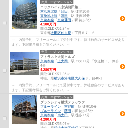
売買｜中古マンション
ニックハイム京浜蒲田第二
京浜東北線
「
蒲田
」駅 徒歩10分
東急池上線
「
蒲田
」駅 徒歩16分
京急本線
「
京急蒲田
」駅 徒歩8分
4,180万円
間取:
2LDK/51.84㎡
東京都
大田区
仲六郷
１丁目５７－６
～ 内覧予約、フリーコールにて受付中です。弊社独自のサービスがあり
ます。下記備考欄をご覧ください。～
売買｜中古マンション
アトラス上大岡ヒルズ
京急本線
「
上大岡
」駅 バス11分 「水道橋下」 停歩
4分
4,280万円
間取:
3LDK/71.36㎡
神奈川県
横浜市港南区
大久保
３丁目40-1
～ 内覧予約、フリーコールにて受付中です。弊社独自のサービスがあり
ます。下記備考欄をご覧ください。～
売買｜中古マンション
グランシティ横濱テラッツァ
ブルーライン
「
吉野町
」駅 徒歩10分
ブルーライン
「
蒔田
」駅 徒歩15分
京急本線
「
南太田
」駅 徒歩17分
4,280万円
間取:
3LDK/63.07㎡