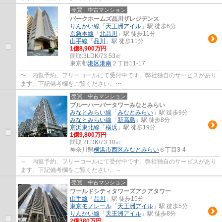
売買｜中古マンション
パークホームズ品川ザレジデンス
りんかい線
「
天王洲アイル
」駅 徒歩6分
京急本線
「
北品川
」駅 徒歩11分
山手線
「
品川
」駅 徒歩11分
1億8,900万円
間取:
3LDK/73.53㎡
東京都
港区
港南
２丁目11-17
〜 内覧予約、フリーコールにて受付中です。弊社独自のサービスがあり
ます。下記備考欄をご覧ください。〜
売買｜中古マンション
ブルーハーバータワーみなとみらい
みなとみらい線
「
みなとみらい
」駅 徒歩9分
みなとみらい線
「
新高島
」駅 徒歩8分
京浜東北線
「
横浜
」駅 徒歩19分
1億9,800万円
間取:
2LDK/73.10㎡
神奈川県
横浜市西区
みなとみらい
６丁目3-4
～ 内覧予約、フリーコールにて受付中です。弊社独自のサービスがあり
ます。下記備考欄をご覧ください。～
売買｜中古マンション
ワールドシティタワーズアクアタワー
山手線
「
品川
」駅 徒歩15分
東京モノレール
「
天王洲アイル
」駅 徒歩5分
りんかい線
「
天王洲アイル
」駅 徒歩8分
2億380万円