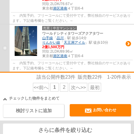
間取:
2LDK/76.67㎡
東京都
港区
港南
４丁目6-4
～ 内覧予約、フリーコールにて受付中です。弊社独自のサービスがあり
ます。下記備考欄をご覧ください。～
売買｜中古マンション
ワールドシティタワーズアクアタワー
山手線
「
品川
」駅 徒歩14分
りんかい線
「
天王洲アイル
」駅 徒歩10分
2億1,500万円
間取:
2LDK/89.96㎡
東京都
港区
港南
４丁目6-4
～ 内覧予約、フリーコールにて受付中です。弊社独自のサービスがあり
ます。下記備考欄をご覧ください。～
該当公開件数
23
件 販売数
22
件
1-20
件表示
1
2
<<前へ
次へ>>
最初
チェックした物件をまとめて
お問い合わせ
検討リストに追加
さらに条件を絞り込む