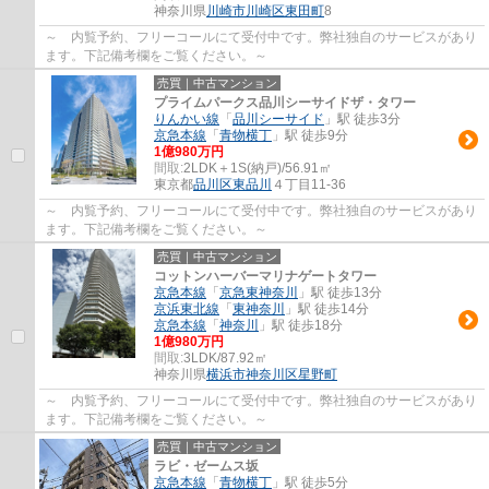
神奈川県
川崎市川崎区
東田町
8
～ 内覧予約、フリーコールにて受付中です。弊社独自のサービスがあり
ます。下記備考欄をご覧ください。～
売買｜中古マンション
プライムパークス品川シーサイドザ・タワー
りんかい線
「
品川シーサイド
」駅 徒歩3分
京急本線
「
青物横丁
」駅 徒歩9分
1億980万円
間取:
2LDK＋1S(納戸)/56.91㎡
東京都
品川区
東品川
４丁目11-36
～ 内覧予約、フリーコールにて受付中です。弊社独自のサービスがあり
ます。下記備考欄をご覧ください。～
売買｜中古マンション
コットンハーバーマリナゲートタワー
京急本線
「
京急東神奈川
」駅 徒歩13分
京浜東北線
「
東神奈川
」駅 徒歩14分
京急本線
「
神奈川
」駅 徒歩18分
1億980万円
間取:
3LDK/87.92㎡
神奈川県
横浜市神奈川区
星野町
～ 内覧予約、フリーコールにて受付中です。弊社独自のサービスがあり
ます。下記備考欄をご覧ください。～
売買｜中古マンション
ラビ・ゼームス坂
京急本線
「
青物横丁
」駅 徒歩5分