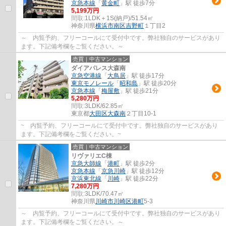
京急本線
「
黄金町
」駅 徒歩7分
5,199万円
間取:
1LDK＋1S(納戸)/51.54㎡
神奈川県
横浜市南区
吉野町
１丁目2
～ 内覧予約、フリーコールにて受付中です。弊社独自のサービスがあり
ます。下記備考欄をご覧ください。～
売買｜中古マンション
ダイアパレス大森南
京急空港線
「
大鳥居
」駅 徒歩17分
東京モノレール
「
昭和島
」駅 徒歩20分
京急本線
「
梅屋敷
」駅 徒歩21分
5,280万円
間取:
3LDK/62.85㎡
東京都
大田区
大森南
２丁目10-1
~ 内覧予約、フリーコールにて受付中です。弊社独自のサービスがあり
ます。下記備考欄をご覧ください。~
売買｜中古マンション
リヴァリエC棟
京急大師線
「
港町
」駅 徒歩2分
京急本線
「
京急川崎
」駅 徒歩12分
京浜東北線
「
川崎
」駅 徒歩22分
7,280万円
間取:
3LDK/70.47㎡
神奈川県
川崎市川崎区
港町
5-3
～ 内覧予約、フリーコールにて受付中です。弊社独自のサービスがあり
ます。下記備考欄をご覧ください。～