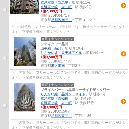
京急本線
「
新馬場
」駅 徒歩11分
京浜東北線
「
大井町
」駅 徒歩9分
1億2,399万円
間取:
2LDK/64.71㎡
東京都
品川区
南品川
５丁目３－２７
~ 内覧予約、フリーコールにて受付中です。弊社独自のサービスがあり
ます。下記備考欄をご覧ください。~
売買｜中古マンション
シティタワー品川
山手線
「
品川
」駅 徒歩10分
りんかい線
「
天王洲アイル
」駅 徒歩14分
1億3,580万円
間取:
3LDK/82.77㎡
東京都
港区
港南
４丁目2-7
～ 内覧予約、フリーコールにて受付中です。弊社独自のサービスがあり
ます。下記備考欄をご覧ください。～
売買｜中古マンション
プライムパークス品川シーサイドザ・タワー
りんかい線
「
品川シーサイド
」駅 徒歩3分
京急本線
「
青物横丁
」駅 徒歩9分
京浜東北線
「
大井町
」駅 徒歩16分
1億3,900万円
間取:
2LDK/65.56㎡
東京都
品川区
東品川
４丁目11-36
～ 内覧予約、フリーコールにて受付中です。弊社独自のサービスがあり
ます。下記備考欄をご覧ください。～