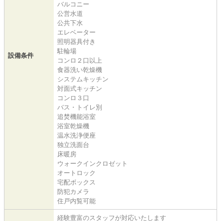
バルコニー
公営水道
公共下水
エレベーター
照明器具付き
駐輪場
設備条件
コンロ２口以上
食器洗い乾燥機
システムキッチン
対面式キッチン
コンロ３口
バス・トイレ別
追焚機能浴室
浴室乾燥機
温水洗浄便座
独立洗面台
床暖房
ウォークインクロゼット
オートロック
宅配ボックス
防犯カメラ
住戸内覧可能
経験豊富のスタッフが対応いたします