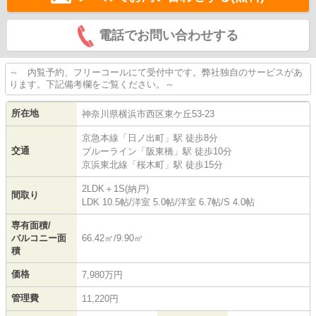
電話でお問い合わせする
～ 内覧予約、フリーコールにて受付中です。弊社独自のサービスがあ
ります。下記備考欄をご覧ください。～
所在地
神奈川県
横浜市西区
東ケ丘
53-23
京急本線
「
日ノ出町
」駅 徒歩8分
交通
ブルーライン
「
阪東橋
」駅 徒歩10分
京浜東北線
「
桜木町
」駅 徒歩15分
2LDK＋1S(納戸)
間取り
LDK 10.5帖
/
洋室 5.0帖
/
洋室 6.7帖
/
S 4.0帖
専有面積/
バルコニー面
66.42㎡/9.90㎡
積
価格
7,980万円
管理費
11,220円