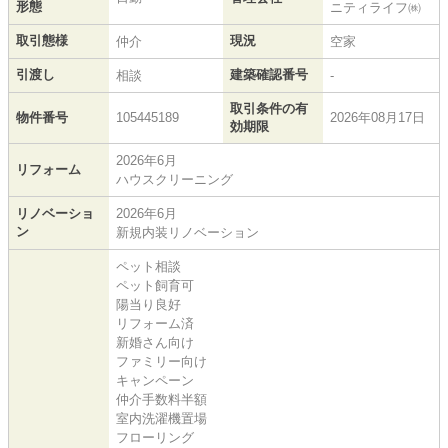
形態
ニティライフ㈱
取引態様
現況
仲介
空家
引渡し
建築確認番号
相談
-
取引条件の有
物件番号
105445189
2026年08月17日
効期限
2026年6月
リフォーム
ハウスクリーニング
リノベーショ
2026年6月
ン
新規内装リノベーション
ペット相談
ペット飼育可
陽当り良好
リフォーム済
新婚さん向け
ファミリー向け
キャンペーン
仲介手数料半額
室内洗濯機置場
フローリング