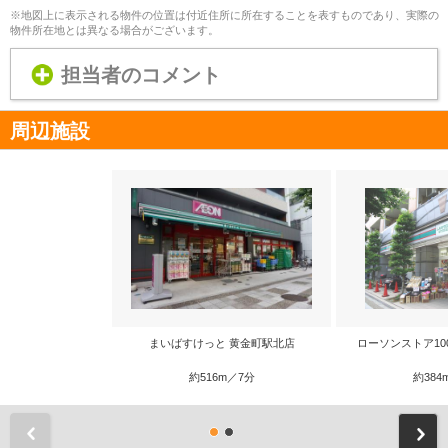
※地図上に表示される物件の位置は付近住所に所在することを表すものであり、実際の
物件所在地とは異なる場合がございます。
担当者のコメント
周辺施設
まいばすけっと 黄金町駅北店
ローソンストア10
約516m／7分
約384
前