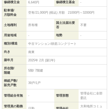
修繕積立金
修繕積立基金
6,640円
-
駐車場/
空有/21,000円 (税込) 月額 21000円～32000円
月額料金
国土法届出要
土地権利
所有権
不要
否
用途地域
地勢
-
-
種別/構造
中古マンション/鉄筋コンクリート
向き
南東
築年月
2025年 2月 (築1年)
所在階/
5階/ 7階建
階建
棟総戸数/
39戸/1戸
販売戸数
管理会社に全部
管理組合有無
-
管理形態
委託
管理員の勤務
大和地所コミュ
日勤
管理会社