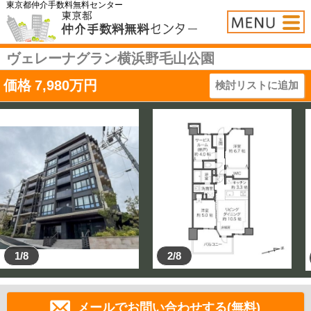
東京都仲介手数料無料センター
ヴェレーナグラン横浜野毛山公園
価格
7,980
万円
検討リストに追加
1/8
2/8
メールでお問い合わせする(無料)