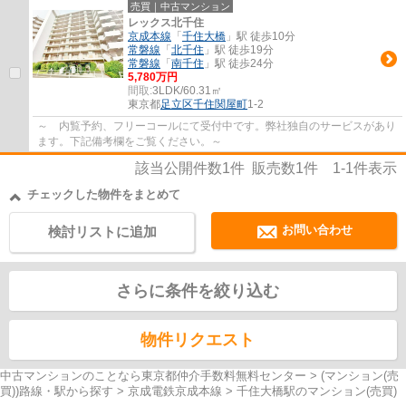
売買｜中古マンション
レックス北千住
京成本線
「
千住大橋
」駅 徒歩10分
常磐線
「
北千住
」駅 徒歩19分
常磐線
「
南千住
」駅 徒歩24分
5,780万円
間取:
3LDK/60.31㎡
東京都
足立区
千住関屋町
1-2
～ 内覧予約、フリーコールにて受付中です。弊社独自のサービスがあり
ます。下記備考欄をご覧ください。～
該当公開件数
1
件 販売数
1
件
1-1
件表示
チェックした物件をまとめて
お問い合わせ
検討リストに追加
さらに条件を絞り込む
物件リクエスト
中古マンションのことなら東京都仲介手数料無料センター
>
(マンション(売
買))路線・駅から探す
>
京成電鉄京成本線
>
千住大橋駅のマンション(売買)