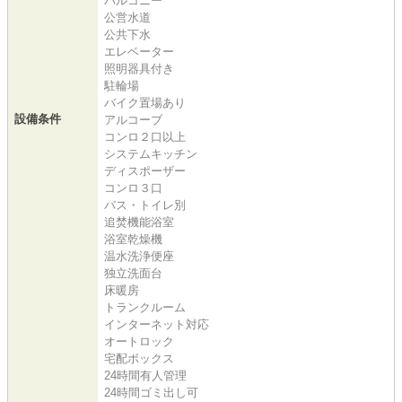
バルコニー
公営水道
公共下水
エレベーター
照明器具付き
駐輪場
バイク置場あり
設備条件
アルコーブ
コンロ２口以上
システムキッチン
ディスポーザー
コンロ３口
バス・トイレ別
追焚機能浴室
浴室乾燥機
温水洗浄便座
独立洗面台
床暖房
トランクルーム
インターネット対応
オートロック
宅配ボックス
24時間有人管理
24時間ゴミ出し可