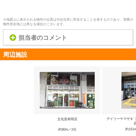
※地図上に表示される物件の位置は付近住所に所在することを表すものであり、実際の
物件所在地とは異なる場合がございます。
担当者のコメント
周辺施設
デイリーヤマザキ 
文化堂有明店
約151
約90m／2分