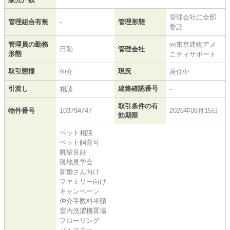
管理会社に全部
管理組合有無
-
管理形態
委託
管理員の勤務
㈱東京建物アメ
日勤
管理会社
形態
ニティサポート
取引態様
現況
仲介
居住中
引渡し
建築確認番号
相談
-
取引条件の有
物件番号
103794747
2026年08月15日
効期限
ペット相談
ペット飼育可
眺望良好
現地見学会
新婚さん向け
ファミリー向け
キャンペーン
仲介手数料半額
室内洗濯機置場
フローリング