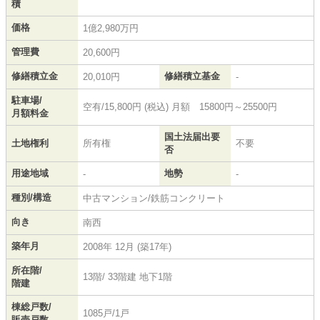
積
価格
1億2,980万円
管理費
20,600円
修繕積立金
修繕積立基金
20,010円
-
駐車場/
空有/15,800円 (税込) 月額 15800円～25500円
月額料金
国土法届出要
土地権利
所有権
不要
否
用途地域
地勢
-
-
種別/構造
中古マンション/鉄筋コンクリート
向き
南西
築年月
2008年 12月 (築17年)
所在階/
13階/ 33階建 地下1階
階建
棟総戸数/
1085戸/1戸
販売戸数