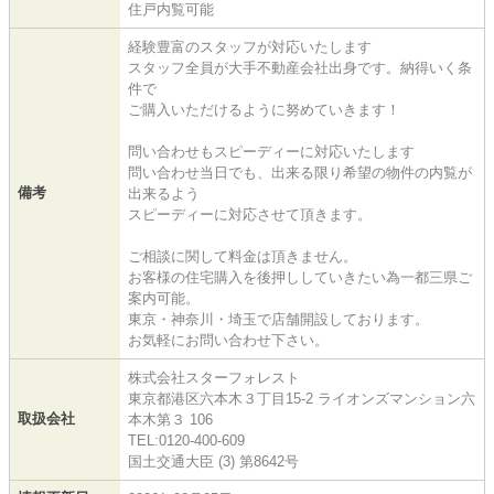
住戸内覧可能
経験豊富のスタッフが対応いたします
スタッフ全員が大手不動産会社出身です。納得いく条
件で
ご購入いただけるように努めていきます！
問い合わせもスピーディーに対応いたします
問い合わせ当日でも、出来る限り希望の物件の内覧が
備考
出来るよう
スピーディーに対応させて頂きます。
ご相談に関して料金は頂きません。
お客様の住宅購入を後押ししていきたい為一都三県ご
案内可能。
東京・神奈川・埼玉で店舗開設しております。
お気軽にお問い合わせ下さい。
株式会社スターフォレスト
東京都港区六本木３丁目15-2 ライオンズマンション六
取扱会社
本木第３ 106
TEL:0120-400-609
国土交通大臣 (3) 第8642号