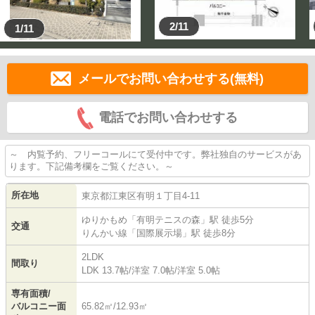
2/11
1/11
メールでお問い合わせする(無料)
電話でお問い合わせする
～ 内覧予約、フリーコールにて受付中です。弊社独自のサービスがあ
ります。下記備考欄をご覧ください。～
所在地
東京都
江東区
有明
１丁目4-11
ゆりかもめ
「
有明テニスの森
」駅 徒歩5分
交通
りんかい線
「
国際展示場
」駅 徒歩8分
2LDK
間取り
LDK 13.7帖
/
洋室 7.0帖
/
洋室 5.0帖
専有面積/
バルコニー面
65.82㎡/12.93㎡