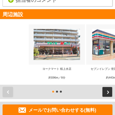
担当者のコメント
周辺施設
ヨークマート 桜上水店
セブンイレブン 世
約596m／8分
約443
前
メールでお問い合わせする(無料)