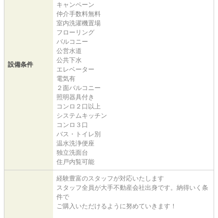
キャンペーン
仲介手数料無料
室内洗濯機置場
フローリング
バルコニー
公営水道
公共下水
設備条件
エレベーター
電気有
２面バルコニー
照明器具付き
コンロ２口以上
システムキッチン
コンロ３口
バス・トイレ別
温水洗浄便座
独立洗面台
住戸内覧可能
経験豊富のスタッフが対応いたします
スタッフ全員が大手不動産会社出身です。納得いく条
件で
ご購入いただけるように努めていきます！