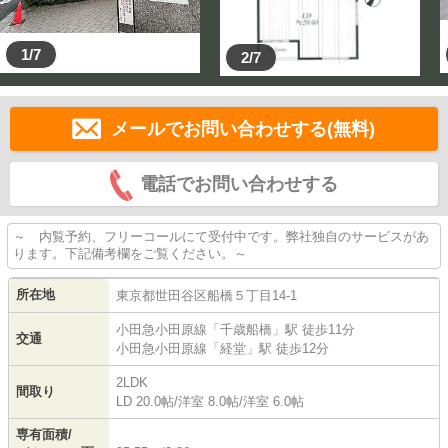
1/7
2/7
メールでお問い合わせする(無料)
電話でお問い合わせする
～ 内覧予約、フリーコールにて受付中です。弊社独自のサービスがあ
ります。下記備考欄をご覧ください。～
所在地
東京都
世田谷区
船橋
５丁目14-1
小田急小田原線
「
千歳船橋
」駅 徒歩11分
交通
小田急小田原線
「
経堂
」駅 徒歩12分
2LDK
間取り
LD 20.0帖
/
洋室 8.0帖
/
洋室 6.0帖
専有面積/