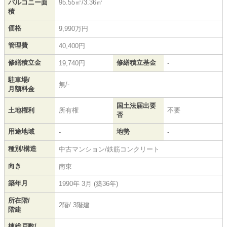
バルコニー面
95.55㎡/3.36㎡
積
価格
9,990万円
管理費
40,400円
修繕積立金
修繕積立基金
19,740円
-
駐車場/
無/-
月額料金
国土法届出要
土地権利
所有権
不要
否
用途地域
地勢
-
-
種別/構造
中古マンション/鉄筋コンクリート
向き
南東
築年月
1990年 3月 (築36年)
所在階/
2階/ 3階建
階建
棟総戸数/