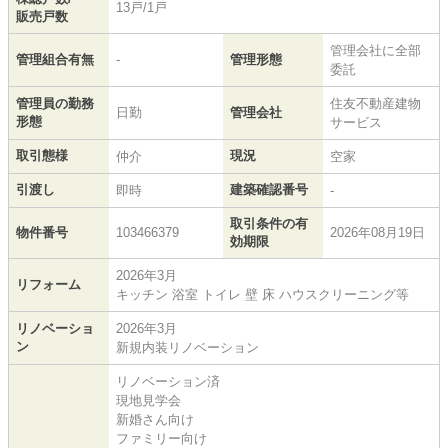
13戸/1戸
販売戸数
管理会社に全部
管理組合有無
-
管理形態
委託
管理員の勤務
住友不動産建物
日勤
管理会社
形態
サービス
取引態様
現況
仲介
空家
引渡し
建築確認番号
即時
-
取引条件の有
物件番号
103466379
2026年08月19日
効期限
2026年3月
リフォーム
キッチン 浴室 トイレ 壁 床 ハウスクリーニング等
リノベーショ
2026年3月
ン
新規内装リノベーション
リノベーション済
現地見学会
新婚さん向け
ファミリー向け