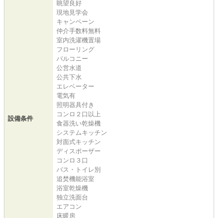
眺望良好
現地見学会
キャンペーン
仲介手数料無料
室内洗濯機置場
フローリング
バルコニー
公営水道
公共下水
エレベーター
電気有
照明器具付き
コンロ２口以上
設備条件
食器洗い乾燥機
システムキッチン
対面式キッチン
ディスポーザー
コンロ３口
バス・トイレ別
追焚機能浴室
浴室乾燥機
独立洗面台
エアコン
床暖房