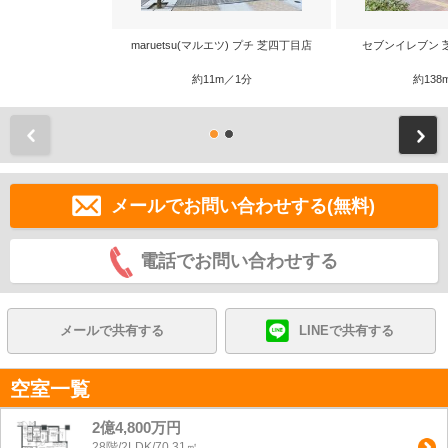
maruetsu(マルエツ) プチ 芝四丁目店
セブンイレブン 
約11m／1分
約138
前
メールでお問い合わせする(無料)
電話でお問い合わせする
メールで共有する
LINEで共有する
空室一覧
2億4,800万円
28階/2LDK/70.31㎡