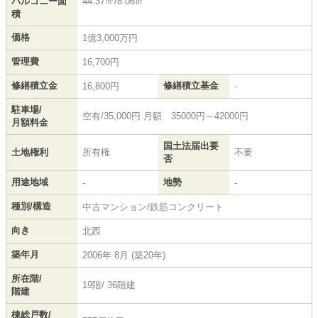
バルコニー面
44.37㎡/8.06㎡
積
価格
1億3,000万円
管理費
16,700円
修繕積立金
修繕積立基金
16,800円
-
駐車場/
空有/35,000円 月額 35000円～42000円
月額料金
国土法届出要
土地権利
所有権
不要
否
用途地域
地勢
-
-
種別/構造
中古マンション/鉄筋コンクリート
向き
北西
築年月
2006年 8月 (築20年)
所在階/
19階/ 36階建
階建
棟総戸数/