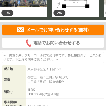
1/6
2/6
メールでお問い合わせする(無料)
電話でお問い合わせする
～ 内覧予約、フリーコールにて受付中です。弊社独自のサービスがあ
ります。下記備考欄をご覧ください。～
所在地
東京都
港区
芝
４丁目16-2
都営三田線
「
三田
」駅 徒歩3分
交通
山手線
「
田町
」駅 徒歩5分
1LDK
間取り
LDK 13.2帖
/
洋室 4.8帖
専有面積/