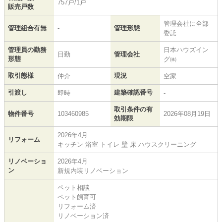
757戸/1戸
販売戸数
管理会社に全部
管理組合有無
-
管理形態
委託
管理員の勤務
日本ハウズイン
日勤
管理会社
形態
グ㈱
取引態様
現況
仲介
空家
引渡し
建築確認番号
即時
-
取引条件の有
物件番号
103460985
2026年08月19日
効期限
2026年4月
リフォーム
キッチン 浴室 トイレ 壁 床 ハウスクリーニング
リノベーショ
2026年4月
ン
新規内装リノベーション
ペット相談
ペット飼育可
リフォーム済
リノベーション済