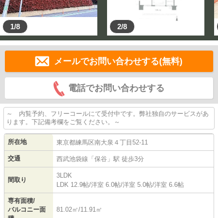
1/8
2/8
メールでお問い合わせする(無料)
電話でお問い合わせする
～ 内覧予約、フリーコールにて受付中です。弊社独自のサービスがあ
ります。下記備考欄をご覧ください。～
所在地
東京都
練馬区
南大泉
４丁目52-11
交通
西武池袋線
「
保谷
」駅 徒歩3分
3LDK
間取り
LDK 12.9帖
/
洋室 6.0帖
/
洋室 5.0帖
/
洋室 6.6帖
専有面積/
バルコニー面
81.02㎡/11.91㎡