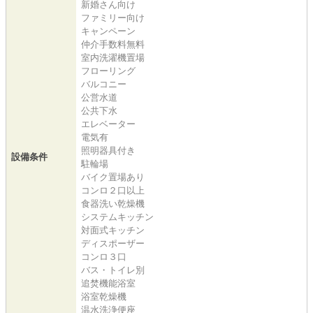
新婚さん向け
ファミリー向け
キャンペーン
仲介手数料無料
室内洗濯機置場
フローリング
バルコニー
公営水道
公共下水
エレベーター
電気有
照明器具付き
設備条件
駐輪場
バイク置場あり
コンロ２口以上
食器洗い乾燥機
システムキッチン
対面式キッチン
ディスポーザー
コンロ３口
バス・トイレ別
追焚機能浴室
浴室乾燥機
温水洗浄便座