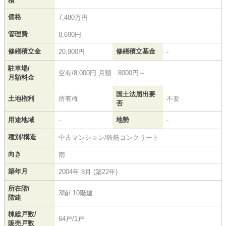
積
価格
7,480万円
管理費
8,690円
修繕積立金
修繕積立基金
20,900円
-
駐車場/
空有/8,000円 月額 8000円～
月額料金
国土法届出要
土地権利
所有権
不要
否
用途地域
地勢
-
-
種別/構造
中古マンション/鉄筋コンクリート
向き
南
築年月
2004年 8月 (築22年)
所在階/
3階/ 10階建
階建
棟総戸数/
64戸/1戸
販売戸数