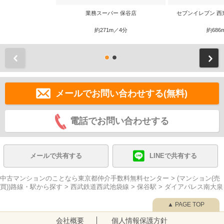
業務スーパー 保谷店
セブンイレブン 西
約271m／4分
約686
前
メールでお問い合わせする(無料)
電話でお問い合わせする
メールで共有する
LINEで共有する
中古マンションのことなら東京都仲介手数料無料センター
>
(マンション(売
買))路線・駅から探す
>
西武鉄道西武池袋線
>
保谷駅
>
ダイアパレス南大泉
▲ PAGE TOP
会社概要
個人情報保護方針