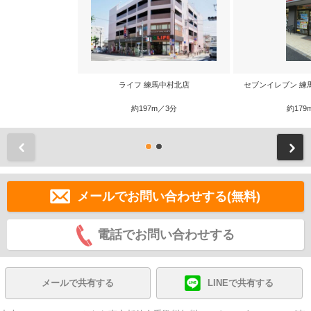
ライフ 練馬中村北店
セブンイレブン 練
約197m／3分
約179
前
メールでお問い合わせする(無料)
電話でお問い合わせする
メールで共有する
LINEで共有する