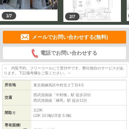
1/7
2/7
メールでお問い合わせする(無料)
電話でお問い合わせする
～ 内覧予約、フリーコールにて受付中です。弊社独自のサービスがあ
ります。下記備考欄をご覧ください。～
所在地
東京都
練馬区
中村北
２丁目4-5
西武池袋線
「
中村橋
」駅 徒歩10分
交通
西武池袋線
「
練馬
」駅 徒歩12分
1LDK
間取り
LDK 10.0帖
/
洋室 5.0帖
専有面積/