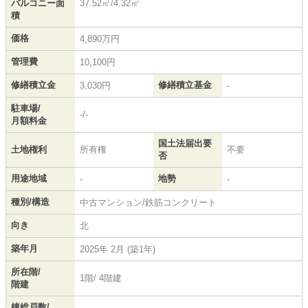
バルコニー面
37.52㎡/4.32㎡
積
価格
4,890万円
管理費
10,100円
修繕積立金
修繕積立基金
3,030円
-
駐車場/
-/-
月額料金
国土法届出要
土地権利
所有権
不要
否
用途地域
地勢
-
-
種別/構造
中古マンション/鉄筋コンクリート
向き
北
築年月
2025年 2月 (築1年)
所在階/
1階/ 4階建
階建
棟総戸数/