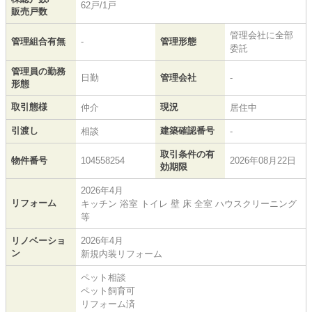
62戸/1戸
販売戸数
管理会社に全部
管理組合有無
-
管理形態
委託
管理員の勤務
日勤
管理会社
-
形態
取引態様
現況
仲介
居住中
引渡し
建築確認番号
相談
-
取引条件の有
物件番号
104558254
2026年08月22日
効期限
2026年4月
リフォーム
キッチン 浴室 トイレ 壁 床 全室 ハウスクリーニング
等
リノベーショ
2026年4月
ン
新規内装リフォーム
ペット相談
ペット飼育可
リフォーム済