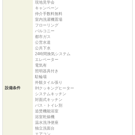
現地見学会
キャンペーン
仲介手数料無料
室内洗濯機置場
フローリング
バルコニー
都市ガス
公営水道
公共下水
24時間換気システム
エレベーター
電気有
照明器具付き
駐輪場
外観タイル張り
設備条件
IHクッキングヒーター
システムキッチン
対面式キッチン
バス・トイレ別
追焚機能浴室
浴室乾燥機
温水洗浄便座
独立洗面台
エアコン