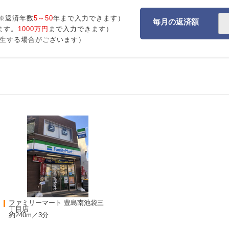
※返済年数
5～50
年まで入力できます）
毎月の返済額
ます。
1000万円
まで入力できます）
生する場合がございます）
ファミリーマート 豊島南池袋三
丁目店
約240m／3分