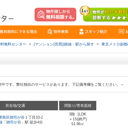
数料無料センター
>
(マンション(売買))路線・駅から探す
>
東京メトロ副都
付中です。弊社独自のサービスがあります。下記備考欄をご覧ください。～
所在地/交通
間取り/専有面積
3階 1LDK
豊島区
雑司が谷
１丁目10-2
＋1S(納戸)
線
「
雑司が谷
」駅 徒歩4分
51.96㎡