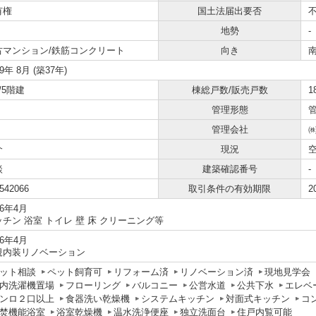
有権
国土法届出要否
地勢
-
古マンション/鉄筋コンクリート
向き
89年 8月 (築37年)
/5階建
棟総戸数/販売戸数
1
管理形態
管理会社
介
現況
談
建築確認番号
-
542066
取引条件の有効期限
2
26年4月
ッチン 浴室 トイレ 壁 床 クリーニング等
26年4月
規内装リノベーション
ット相談
ペット飼育可
リフォーム済
リノベーション済
現地見学会
内洗濯機置場
フローリング
バルコニー
公営水道
公共下水
エレベ
ンロ２口以上
食器洗い乾燥機
システムキッチン
対面式キッチン
コ
焚機能浴室
浴室乾燥機
温水洗浄便座
独立洗面台
住戸内覧可能