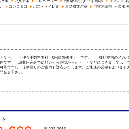
営水道
公共下水
エレベーター
照明器具付き
駐輪場
コンロ２口
ン
コンロ３口
バス・トイレ別
追焚機能浴室
浴室乾燥機
温水洗
トなら、 「仲介手数料無料 0円対象物件」 です。 弊社提携のメガバ
物件です 諸費用込みで総額いくら位掛かるか・・・などにつきましては、
可能ですし、仕事帰りのご案内も対応いたします。ご来店の必要もありませ
問合せ下さい。
スト
〒333-0866