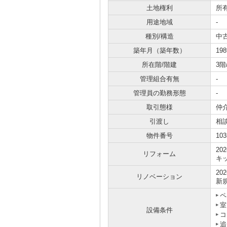
土地権利
所
用途地域
-
種別/構造
中
築年月（築年数）
19
所在階/階建
3階
管理組合有無
-
管理員の勤務形態
-
取引態様
仲
引渡し
相
物件番号
103
20
リフォーム
キ
20
リノベーション
新
ペ
室
設備条件
コ
追