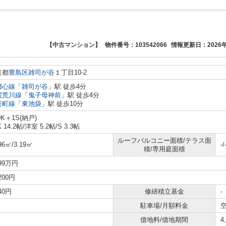
【中古マンション】
物件番号：103542066
情報更新日：2026年
京都
豊島区
雑司が谷
１丁目10-2
都心線
「
雑司が谷
」駅 徒歩4分
電荒川線
「
鬼子母神前
」駅 徒歩4分
楽町線
「
東池袋
」駅 徒歩10分
DK＋1S(納戸)
K 14.2帖
/
洋室 5.2帖
/
S 3.3帖
ルーフバルコニー面積/テラス面
96㎡/3.19㎡
-/
積/専用庭面積
099万円
,200円
240円
修繕積立基金
-
駐車場/月額料金
空
借地料/借地期間
4