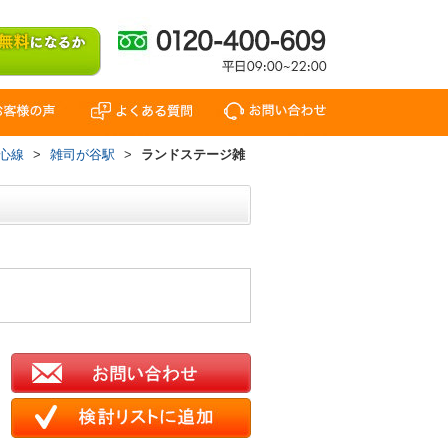
心線
>
雑司が谷駅
>
ランドステージ雑