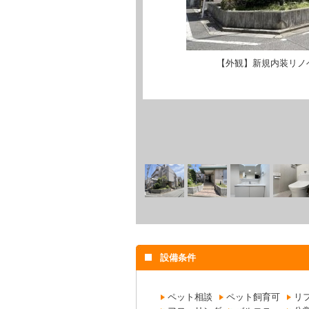
【外観】新規内装リノ
設備条件
ペット相談
ペット飼育可
リ