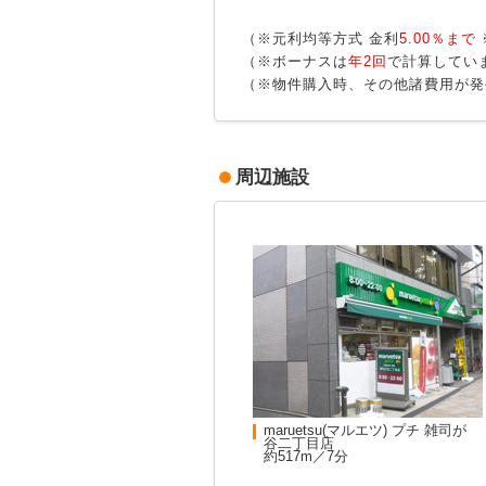
（※元利均等方式 金利
5.00％まで
（※ボーナスは
年2回
で計算してい
（※物件購入時、その他諸費用が発
周辺施設
maruetsu(マルエツ) プチ 雑司が
谷二丁目店
約517m／7分