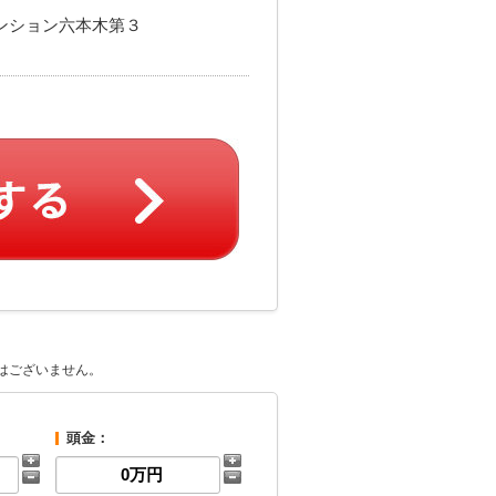
マンション六本木第３
はございません。
頭金：