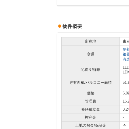
物件概要
所在地
東
副
交通
都
有
1L
間取り/詳細
LD
専有面積/バルコニー面積
51.
価格
6,
管理費
16
修繕積立金
3,
権利金
-
土地の敷金/保証金
-/-