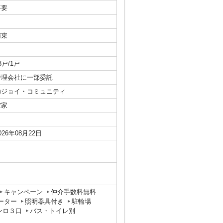
不要
南東
8戸/1戸
管理会社に一部委託
㈱ジョイ・コミュニティ
空家
026年08月22日
キャンペーン
仲介手数料無料
ーター
照明器具付き
駐輪場
ンロ３口
バス・トイレ別