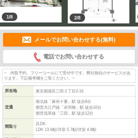
1/8
2/8
メールでお問い合わせする(無料)
電話でお問い合わせする
~ 内覧予約、フリーコールにて受付中です。弊社独自のサービスがあ
ります。下記備考欄をご覧ください。~
所在地
東京都
港区
三田
２丁目2-16
南北線
「
麻布十番
」駅 徒歩8分
交通
都営大江戸線
「
赤羽橋
」駅 徒歩10分
都営浅草線
「
三田
」駅 徒歩12分
2LDK
間取り
LDK 13.6帖
/
洋室 5.7帖
/
洋室 4.8帖