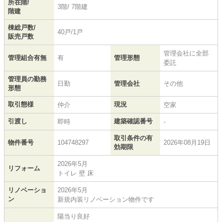
所在階/
3階/ 7階建
階建
棟総戸数/
40戸/1戸
販売戸数
管理会社に全部
管理組合有無
有
管理形態
委託
管理員の勤務
日勤
管理会社
その他
形態
取引態様
現況
仲介
空家
引渡し
建築確認番号
即時
-
取引条件の有
物件番号
104748297
2026年08月19日
効期限
2026年5月
リフォーム
トイレ 壁 床
リノベーショ
2026年5月
ン
新規内装リノベーション物件です
陽当り良好