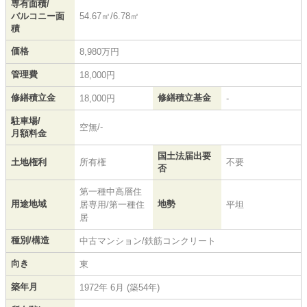
専有面積/
バルコニー面
54.67㎡/6.78㎡
積
価格
8,980万円
管理費
18,000円
修繕積立金
修繕積立基金
18,000円
-
駐車場/
空無/-
月額料金
国土法届出要
土地権利
所有権
不要
否
第一種中高層住
用途地域
地勢
居専用/第一種住
平坦
居
種別/構造
中古マンション/鉄筋コンクリート
向き
東
築年月
1972年 6月 (築54年)