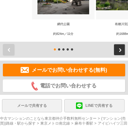
網代公園
有栖川宮
約824m／11分
約1688
前
メールでお問い合わせする(無料)
電話でお問い合わせする
メールで共有する
LINEで共有する
中古マンションのことなら東京都仲介手数料無料センター
>
(マンション(売
買))路線・駅から探す
>
東京メトロ南北線
>
麻布十番駅
>
アイビハイツ三田