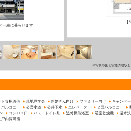
【
と一緒に暮らせます
※写真や図と実際の現状と
ット専用設備
現地見学会
新婚さん向け
ファミリー向け
キャンペー
バルコニー
公営水道
公共下水
エレベーター
２面バルコニー
ン
コンロ３口
バス・トイレ別
追焚機能浴室
浴室乾燥機
温水洗
住戸内覧可能