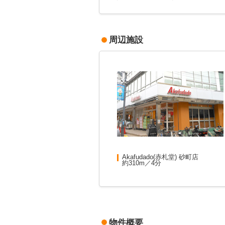
周辺施設
Akafudado(赤札堂) 砂町店
約310m／4分
物件概要