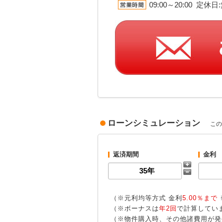
09:00～20:00 定
ローンシミュレーション
この
返済期間
金利
（※元利均等方式 金利
5.00％まで
（※ボーナスは
年2回
で計算してい
（※物件購入時、その他諸費用が発