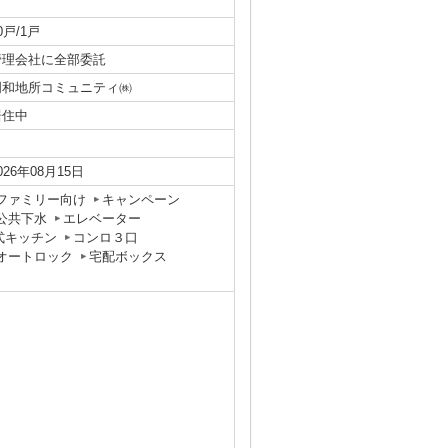
0戸/1戸
管理会社に全部委託
明和地所コミュニティ㈱
居住中
026年08月15日
ファミリー向け
キャンペーン
公共下水
エレベーター
式キッチン
コンロ３口
オートロック
宅配ボックス