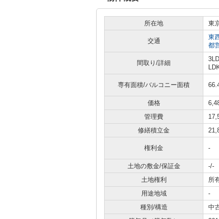
所在地
東
東
交通
都
3L
間取り/詳細
LD
専有面積/バルコニー面積
66.
価格
6,
管理費
17
修繕積立金
21
権利金
-
土地の敷金/保証金
-/-
土地権利
所
用途地域
-
種別/構造
中