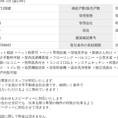
13年 2月 (築13年)
/11階建
棟総戸数/販売戸数
3
管理形態
勤
管理会社
介
現況
談
建築確認番号
-
794843
取引条件の有効期限
2
ット相談
ペット飼育可
ペット専用設備
現地見学会
新婚さん向け
介手数料半額
室内洗濯機置場
フローリング
バルコニー
公営水道
面バルコニー
照明器具付き
コンロ２口以上
システムキッチン
対面
ス・トイレ別
追焚機能浴室
浴室乾燥機
温水洗浄便座
独立洗面台
戸内覧可能
験豊富のスタッフが対応いたします
タッフ全員が大手不動産会社出身です。納得いく条件で
購入いただけるように努めていきます！
い合わせもスピーディーに対応いたします
い合わせ当日でも、出来る限り希望の物件の内覧が出来るよう
ピーディーに対応させて頂きます。
相談に関して料金は頂きません。