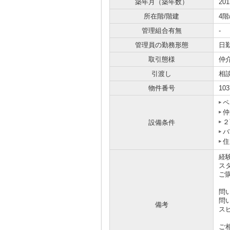
築年月（築年数）
20
所在階/階建
4階
管理組合有無
-
管理員の勤務形態
日
取引態様
仲
引渡し
相
物件番号
103
ペ
仲
２
設備条件
バ
住
経
ス
ご
問
問
備考
ス
ご