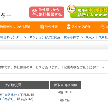
数料無料センター
>
(マンション(売買))路線・駅から探す
>
東京メトロ東西
付中です。弊社独自のサービスがあります。下記備考欄をご覧ください。～
所在地/交通
間取り/専有面積
4階 3LDK
都
江東区
北砂
４丁目36-16
線
「
南砂町
」駅 徒歩14分
66.43㎡