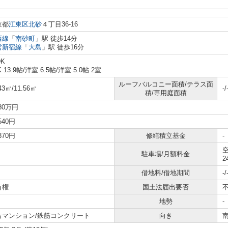
京都
江東区
北砂
４丁目36-16
西線
「
南砂町
」駅 徒歩14分
営新宿線
「
大島
」駅 徒歩16分
DK
K 13.9帖
/
洋室 6.5帖
/
洋室 5.0帖 2室
ルーフバルコニー面積/テラス面
43㎡/11.56㎡
-/
積/専用庭面積
480万円
,540円
,870円
修繕積立基金
-
空
駐車場/月額料金
2
借地料/借地期間
-/
有権
国土法届出要否
地勢
-
古マンション/鉄筋コンクリート
向き