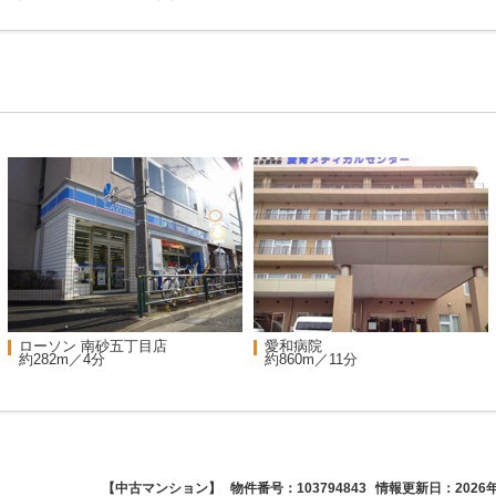
ローソン 南砂五丁目店
愛和病院
約282m／4分
約860m／11分
【中古マンション】
物件番号：103794843
情報更新日：2026年