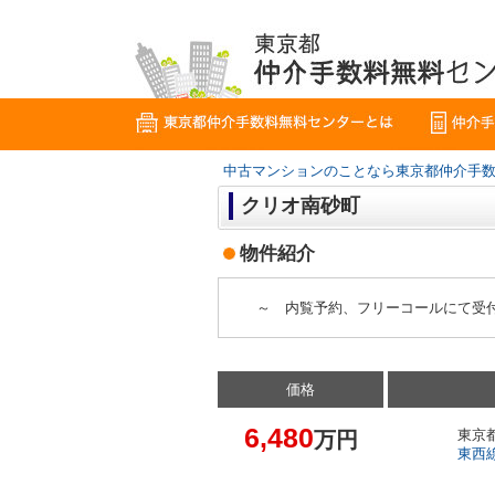
中古マンションのことなら東京都仲介手
クリオ南砂町
物件紹介
～ 内覧予約、フリーコールにて受
価格
6,480
万円
東京
東西