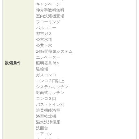
キャンペーン
仲介手数料無料
室内洗濯機置場
フローリング
バルコニー
都市ガス
公営水道
公共下水
24時間換気システム
エレベーター
設備条件
照明器具付き
駐輪場
ガスコンロ
コンロ２口以上
システムキッチン
対面式キッチン
コンロ３口
バス・トイレ別
追焚機能浴室
浴室乾燥機
温水洗浄便座
洗面台
エアコン