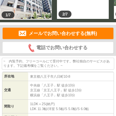
2/7
1/7
メールでお問い合わせする(無料)
電話でお問い合わせする
~ 内覧予約、フリーコールにて受付中です。弊社独自のサービスがあ
ります。下記備考欄をご覧ください。~
所在地
東京都
八王子市
八日町
10-8
中央線
「
八王子
」駅 徒歩10分
交通
京王線
「
京王八王子
」駅 徒歩13分
横浜線
「
八王子
」駅 徒歩10分
1LDK＋2S(納戸)
間取り
LDK 11.3帖
/
洋室 5.5帖
/
S 5.0帖
/
S 6.0帖