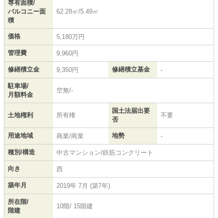
専有面積/
バルコニー面
62.28㎡/5.49㎡
積
価格
5,180万円
管理費
9,960円
修繕積立金
修繕積立基金
9,350円
-
駐車場/
空無/-
月額料金
国土法届出要
土地権利
所有権
不要
否
用途地域
地勢
商業/商業
-
種別/構造
中古マンション/鉄筋コンクリート
向き
西
築年月
2019年 7月 (築7年)
所在階/
10階/ 15階建
階建