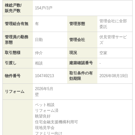
棟総戸数/
154戸/3戸
販売戸数
管理会社に全部
管理組合有無
有
管理形態
委託
管理員の勤務
伏見管理サービ
日勤
管理会社
形態
ズ
取引態様
現況
仲介
空家
引渡し
建築確認番号
相談
-
取引条件の有
物件番号
104749213
2026年08月19日
効期限
2026年5月
リフォーム
壁
ペット相談
リフォーム済
眺望良好
住宅金融支援機構利用可
現地見学会
ファミリー向け