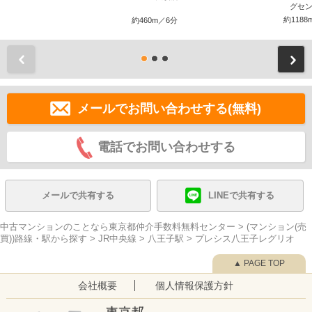
グセン
約1188
約460m／6分
前
メールでお問い合わせする(無料)
電話でお問い合わせする
メールで共有する
LINEで共有する
中古マンションのことなら東京都仲介手数料無料センター
>
(マンション(売
買))路線・駅から探す
>
JR中央線
>
八王子駅
>
プレシス八王子レグリオ
▲ PAGE TOP
会社概要
個人情報保護方針