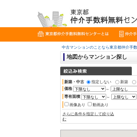
中古マンションのことなら東京都仲介手
地図からマンション探し
新築・中古
指定しない
新築
価格
～
専有面積
～
画像あり
動画あり
さらに条件を指定して絞り込
む