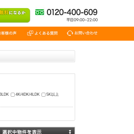
/3LDK
4K/4DK/4LDK
5K以上