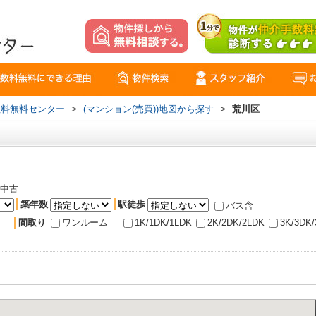
数料無料センター
>
(マンション(売買))地図から探す
>
荒川区
中古
築年数
駅徒歩
バス含
間取り
ワンルーム
1K/1DK/1LDK
2K/2DK/2LDK
3K/3DK