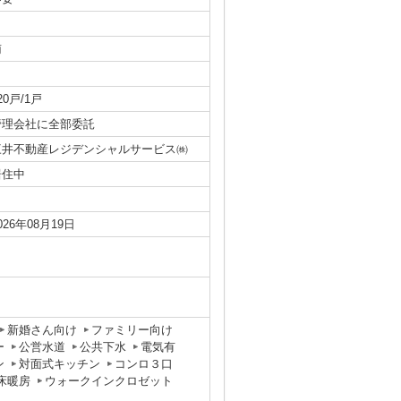
南
20戸/1戸
管理会社に全部委託
三井不動産レジデンシャルサービス㈱
居住中
026年08月19日
新婚さん向け
ファミリー向け
ー
公営水道
公共下水
電気有
ン
対面式キッチン
コンロ３口
床暖房
ウォークインクロゼット