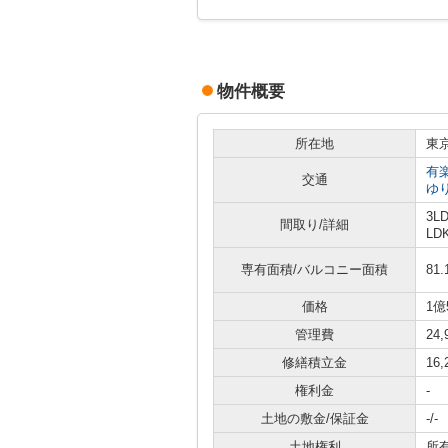
物件概要
所在地
東
有
交通
ゆ
3L
間取り/詳細
LD
専有面積/バルコニー面積
81.
価格
1億
管理費
24
修繕積立金
16
権利金
-
土地の敷金/保証金
-/-
土地権利
所