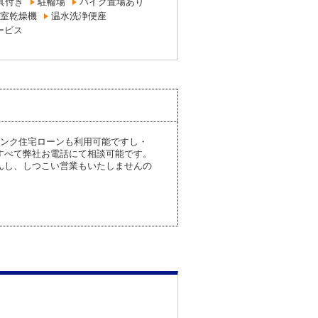
具付き
駐輪場
バイク置場あり
室乾燥機
温水洗浄便座
ービス
ンク住宅ローンも利用可能ですし・
すべて弊社お電話にて相談可能です。
んし、しつこい営業もいたしませんの