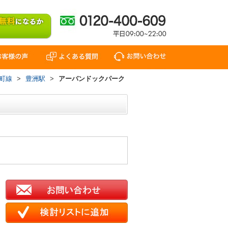
町線
>
豊洲駅
>
アーバンドックパーク