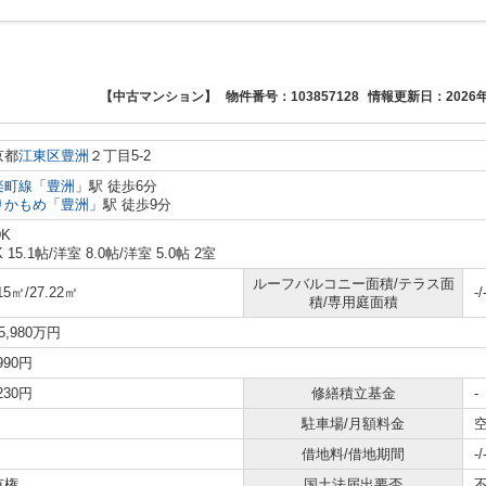
【中古マンション】
物件番号：103857128
情報更新日：2026年
京都
江東区
豊洲
２丁目5-2
楽町線
「
豊洲
」駅 徒歩6分
りかもめ
「
豊洲
」駅 徒歩9分
DK
K 15.1帖
/
洋室 8.0帖
/
洋室 5.0帖 2室
ルーフバルコニー面積/テラス面
15㎡/27.22㎡
-/
積/専用庭面積
5,980万円
,990円
,230円
修繕積立基金
-
駐車場/月額料金
空
借地料/借地期間
-/
有権
国土法届出要否