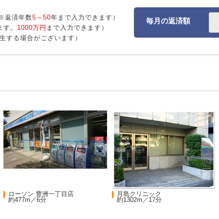
※返済年数
5～50
年まで入力できます）
毎月の返済額
ます。
1000万円
まで入力できます）
生する場合がございます）
ローソン 豊洲一丁目店
月島クリニック
約477m／6分
約1302m／17分