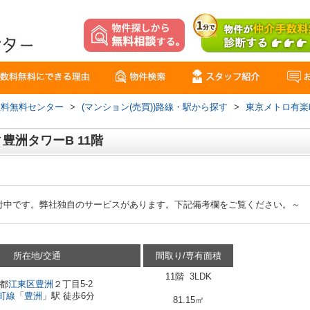
数料無料センター
>
(マンション(売買))路線・駅から探す
>
東京メトロ有楽
豊洲タワーB 11階
付中です。弊社独自のサービスがあります。下記備考欄をご覧ください。～
所在地/交通
間取り/専有面積
11階 3LDK
都
江東区
豊洲
２丁目5-2
町線
「
豊洲
」駅 徒歩6分
81.15㎡