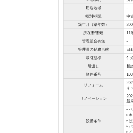
用途地域
-
種別/構造
中
築年月（築年数）
20
所在階/階建
11
管理組合有無
-
管理員の勤務形態
日
取引態様
仲
引渡し
相
物件番号
103
20
リフォーム
キ
20
リノベーション
新
ペ
キ
照
設備条件
バ
イ