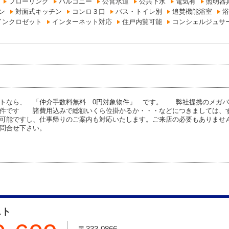
フローリング
バルコニー
公営水道
公共下水
電気有
照明器
ン
対面式キッチン
コンロ３口
バス・トイレ別
追焚機能浴室
浴
インクロゼット
インターネット対応
住戸内覧可能
コンシェルジュサ
トなら、 「仲介手数料無料 0円対象物件」 です。 弊社提携のメガバ
物件です 諸費用込みで総額いくら位掛かるか・・・などにつきましては、
可能ですし、仕事帰りのご案内も対応いたします。ご来店の必要もありませ
問合せ下さい。
スト
〒333-0866