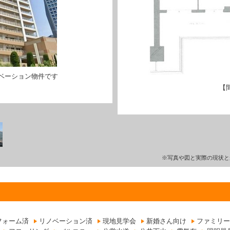
ベーション物件です
【
※写真や図と実際の現状と
フォーム済
リノベーション済
現地見学会
新婚さん向け
ファミリー