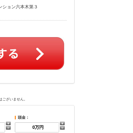
マンション六本木第３
はございません。
頭金：