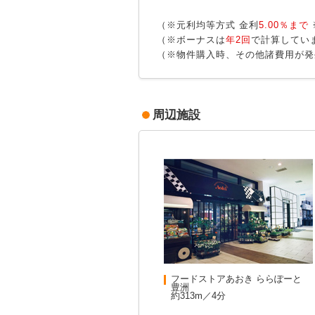
（※元利均等方式 金利
5.00％まで
（※ボーナスは
年2回
で計算してい
（※物件購入時、その他諸費用が発
周辺施設
フードストアあおき ららぽーと
豊洲
約313m／4分