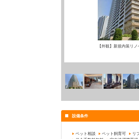
【外観】新規内装リノ
設備条件
ペット相談
ペット飼育可
リ