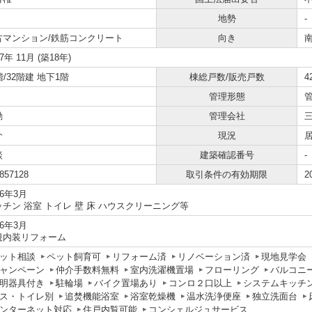
地勢
-
古マンション/鉄筋コンクリート
向き
07年 11月 (築18年)
階/32階建 地下1階
棟総戸数/販売戸数
4
管理形態
勤
管理会社
介
現況
談
建築確認番号
-
857128
取引条件の有効期限
2
26年3月
ッチン 浴室 トイレ 壁 床 ハウスクリーニング等
26年3月
規内装リフォーム
ット相談
ペット飼育可
リフォーム済
リノベーション済
現地見学会
ャンペーン
仲介手数料無料
室内洗濯機置場
フローリング
バルコニ
明器具付き
駐輪場
バイク置場あり
コンロ２口以上
システムキッチ
ス・トイレ別
追焚機能浴室
浴室乾燥機
温水洗浄便座
独立洗面台
ンターネット対応
住戸内覧可能
コンシェルジュサービス