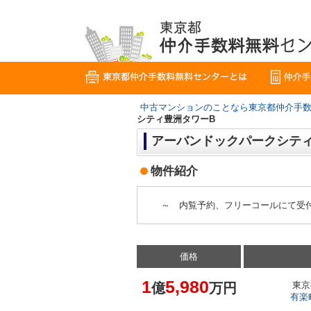
中古マンションのことなら東京都仲介手
シティ豊洲タワーB
アーバンドックパークシティ
物件紹介
～ 内覧予約、フリーコールにて受
価格
1
5,980
億
万円
東京
有楽