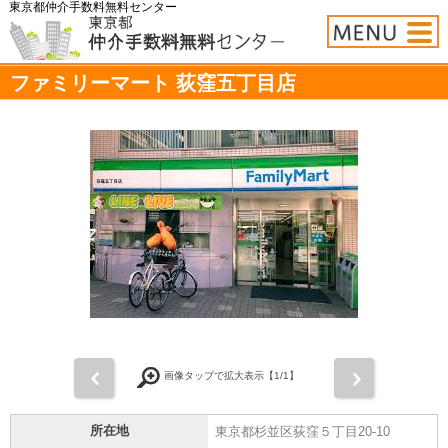
東京都仲介手数料無料センター
ファミリーマート 荻窪五丁目店
前
次
画像タップで拡大表示【
1
/1】
所在地
東京都杉並区荻窪５丁目20-10