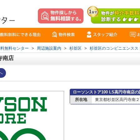
数料無料センター
>
周辺施設案内
>
杉並区
>
杉並区のコンビニエンスス
寺南店
へ
ローソンストア100 LS高円寺南店
所在地
東京都杉並区高円寺南２丁