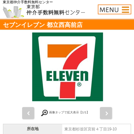
東京都仲介手数料無料センター
セブンイレブン 都立西高前店
前
次
画像タップで拡大表示【
1
/1】
所在地
東京都杉並区宮前４丁目19-10