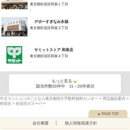
東京都杉並区和泉１丁目
-
デポーすぎなみ永福
東京都杉並区和泉３丁目
-
サミットストア 和泉店
東京都杉並区和泉４丁目
-
もっと見る
該当件数59件中
11
－
20
件表示
中古マンションのことなら東京都仲介手数料無料センター
>
周辺施設案内
>
杉並区
>
杉並区のスーパー
▲ PAGE TOP
会社概要
個人情報保護方針