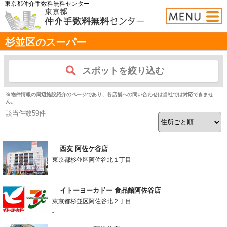
東京都仲介手数料無料センター
杉並区のスーパー
スポットを絞り込む
※物件情報の周辺施設紹介のページであり、各店舗への問い合わせは当社では対応できませ
ん。
該当件数
59
件
西友 阿佐ケ谷店
東京都杉並区阿佐谷北１丁目
-
イトーヨーカドー 食品館阿佐谷店
東京都杉並区阿佐谷北２丁目
-