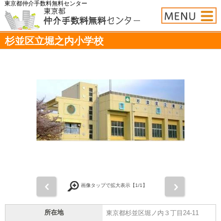
東京都仲介手数料無料センター
杉並区立堀之内小学校
前
次
画像タップで拡大表示【
1
/1】
所在地
東京都杉並区堀ノ内３丁目24-11